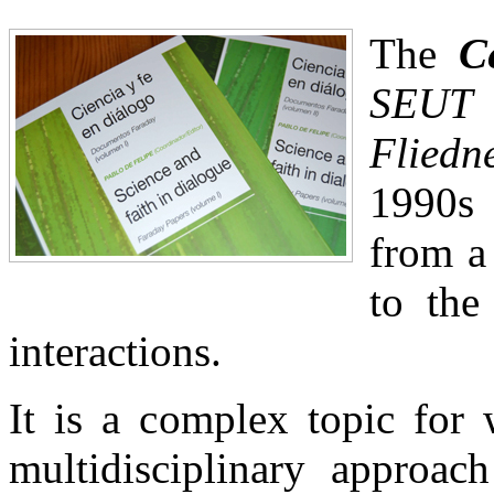
The
C
SEUT 
Fliedn
1990s 
from a
to the
interactions.
It is a complex topic for 
multidisciplinary approac