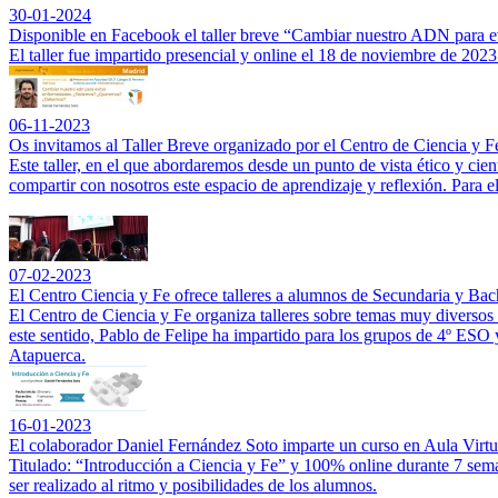
30-01-2024
Disponible en Facebook el taller breve “Cambiar nuestro ADN par
El taller fue impartido presencial y online el 18 de noviembre de 20
06-11-2023
Os invitamos al Taller Breve organizado por el Centro de Ciencia y F
Este taller, en el que abordaremos desde un punto de vista ético y cien
compartir con nosotros este espacio de aprendizaje y reflexión. Para e
07-02-2023
El Centro Ciencia y Fe ofrece talleres a alumnos de Secundaria y Bach
El Centro de Ciencia y Fe organiza talleres sobre temas muy diversos 
este sentido, Pablo de Felipe ha impartido para los grupos de 4º ESO 
Atapuerca.
16-01-2023
El colaborador Daniel Fernández Soto imparte un curso en Aula Vir
Titulado: “Introducción a Ciencia y Fe” y 100% online durante 7 sem
ser realizado al ritmo y posibilidades de los alumnos.