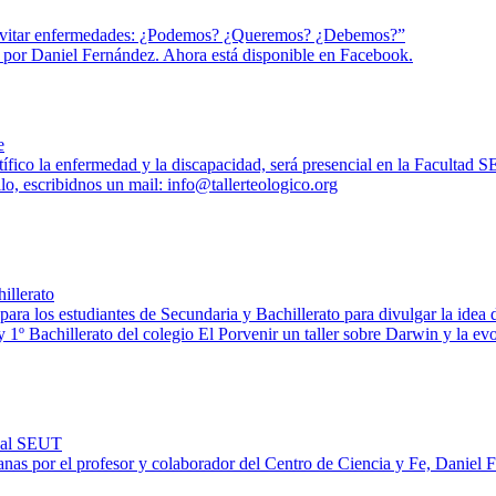
a evitar enfermedades: ¿Podemos? ¿Queremos? ¿Debemos?”
23 por Daniel Fernández. Ahora está disponible en Facebook.
e
tífico la enfermedad y la discapacidad, será presencial en la Facultad SE
llo, escribidnos un mail: info@tallerteologico.org
illerato
para los estudiantes de Secundaria y Bachillerato para divulgar la idea
y 1º Bachillerato del colegio El Porvenir un taller sobre Darwin y la e
tual SEUT
anas por el profesor y colaborador del Centro de Ciencia y Fe, Daniel