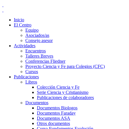
Inicio
El Centro
Equipo
Asociados/as
Consejo asesor
Actividades
Encuentros
Talleres Breves
Conferencias Fliedner
Proyecto Ciencia y Fe para Colegios (CFC)
Cursos
Publicaciones
Libros
Colección Ciencia y Fe
Serie Ciencia y Cristianismo
Publicaciones de colaboradores
Documentos
Documentos Biologos
Documentos Faraday
Documentos ASA
Otros documentos
Curso Fundamentos Evolución