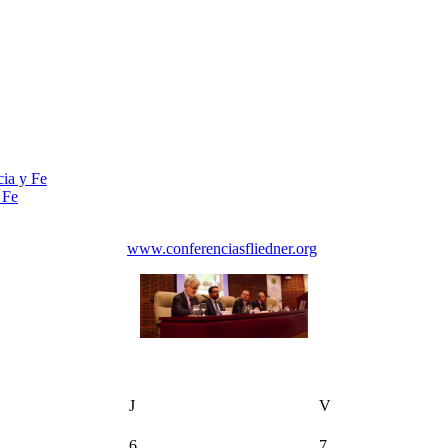
cia y Fe
 Fe
www.conferenciasfliedner.org
J
V
6
7