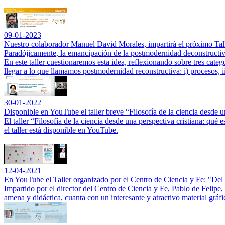
09-01-2023
Nuestro colaborador Manuel David Morales, impartirá el próximo Tal
Paradójicamente, la emancipación de la postmodernidad deconstructiva 
En este taller cuestionaremos esta idea, reflexionando sobre tres cate
llegar a lo que llamamos postmodernidad reconstructiva: i) procesos, ii)
30-01-2022
Disponible en YouTube el taller breve “Filosofía de la ciencia desde u
El taller “Filosofía de la ciencia desde una perspectiva cristiana: qué
el taller está disponible en YouTube.
12-04-2021
En YouTube el Taller organizado por el Centro de Ciencia y Fe: "Del
Impartido por el director del Centro de Ciencia y Fe, Pablo de Felipe
amena y didáctica, cuanta con un interesante y atractivo material gráf