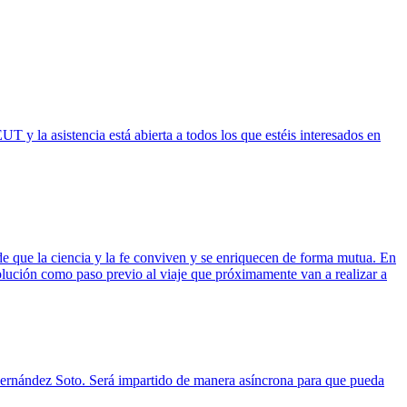
UT y la asistencia está abierta a todos los que estéis interesados en
 de que la ciencia y la fe conviven y se enriquecen de forma mutua. En
volución como paso previo al viaje que próximamente van a realizar a
 Fernández Soto. Será impartido de manera asíncrona para que pueda