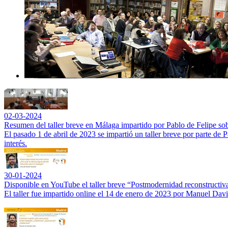
02-03-2024
Resumen del taller breve en Málaga impartido por Pablo de Felipe sob
El pasado 1 de abril de 2023 se impartió un taller breve por parte de
interés.
30-01-2024
Disponible en YouTube el taller breve “Postmodernidad reconstructiva:
El taller fue impartido online el 14 de enero de 2023 por Manuel Da