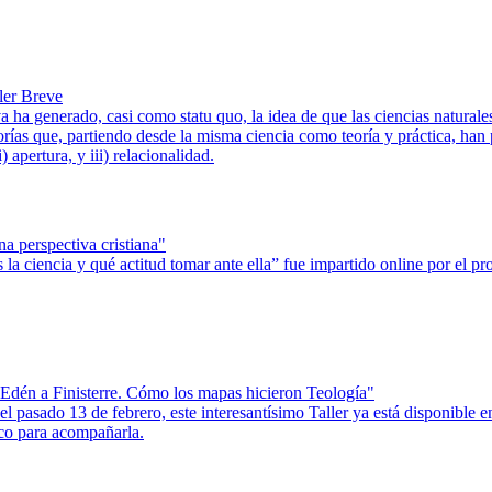
ler Breve
ha generado, casi como statu quo, la idea de que las ciencias naturale
gorías que, partiendo desde la misma ciencia como teoría y práctica, ha
 apertura, y iii) relacionalidad.
na perspectiva cristiana"
 es la ciencia y qué actitud tomar ante ella” fue impartido online por e
 Edén a Finisterre. Cómo los mapas hicieron Teología"
, el pasado 13 de febrero, este interesantísimo Taller ya está disponib
ico para acompañarla.