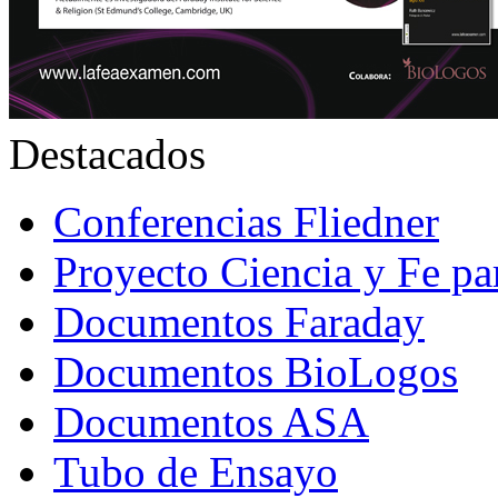
Destacados
Conferencias Fliedner
Proyecto Ciencia y Fe p
Documentos Faraday
Documentos BioLogos
Documentos ASA
Tubo de Ensayo