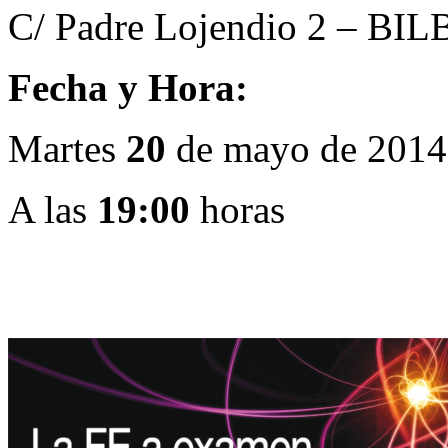
C/ Padre Lojendio 2 – BI
F
echa y
H
ora
:
Martes
20
de mayo de 2014
A las
19:00
horas