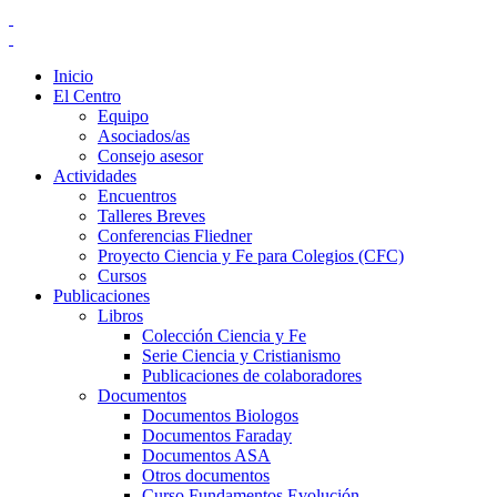
Inicio
El Centro
Equipo
Asociados/as
Consejo asesor
Actividades
Encuentros
Talleres Breves
Conferencias Fliedner
Proyecto Ciencia y Fe para Colegios (CFC)
Cursos
Publicaciones
Libros
Colección Ciencia y Fe
Serie Ciencia y Cristianismo
Publicaciones de colaboradores
Documentos
Documentos Biologos
Documentos Faraday
Documentos ASA
Otros documentos
Curso Fundamentos Evolución