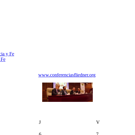
cia y Fe
 Fe
www.conferenciasfliedner.org
J
V
6
7